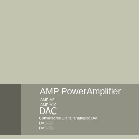
AMP PowerAmplifier
AMP-A2
AMP-A10
DAC
Conversores Digital/analogico D/A
DAC-Z6
DAC-Z8