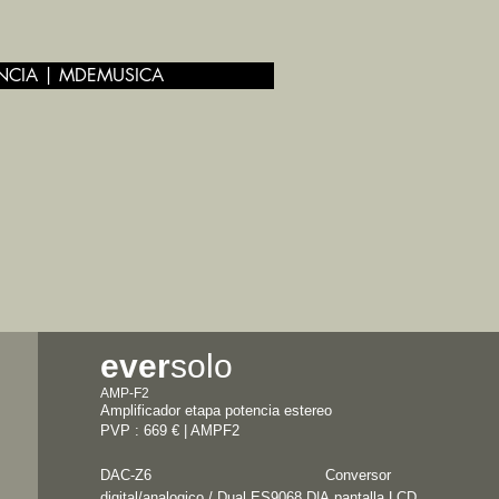
NCIA | MDEMUSICA
ever
solo
AMP-F2
Amplificador etapa potencia estereo
PVP : 669 € | AMPF2
DAC-Z6 Conversor
digital/analogico / Dual ES9068 D|A
pantalla LCD