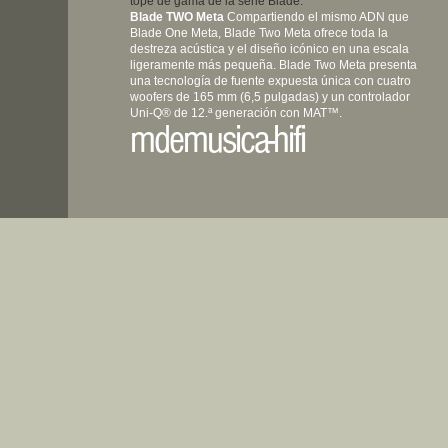
tope de gama de la serie Blade.
Blade TWO Meta
Compartiendo el mismo ADN que
Blade One Meta, Blade Two Meta ofrece toda la
destreza acústica y el diseño icónico en una escala
ligeramente más pequeña. Blade Two Meta presenta
una tecnología de fuente expuesta única con cuatro
woofers de 165 mm (6,5 pulgadas) y un controlador
Uni-Q® de 12.ª generación con MAT™.
mdemusica-hifi