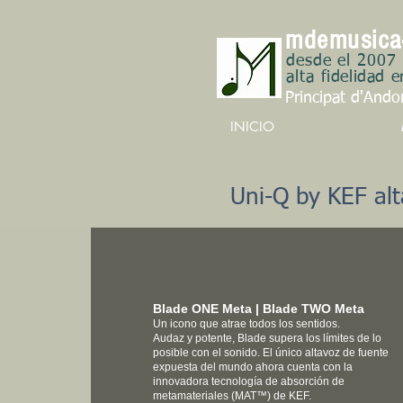
m
d
emusica
desde el 2007
alta
fidelidad e
Principat d'Ando
INICIO
Uni-Q by KEF alt
Blade ONE Meta | Blade TWO Meta
Un icono que atrae todos los sentidos.
Audaz y potente, Blade supera los límites de lo
posible con el sonido. El único altavoz de fuente
expuesta del mundo ahora cuenta con la
innovadora tecnología de absorción de
metamateriales (MAT™) de KEF.