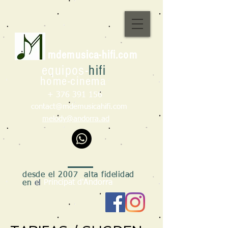
m
d
emusica-hifi.com
e
qu
ipo
s
-
hifi
h
om
e
-cin
e
ma
+
376 391 156
contact@mdemusicahifi.com
melody@andorra.ad
desde el 2007 alta
fidelidad
Principat d'Andorra
en
el