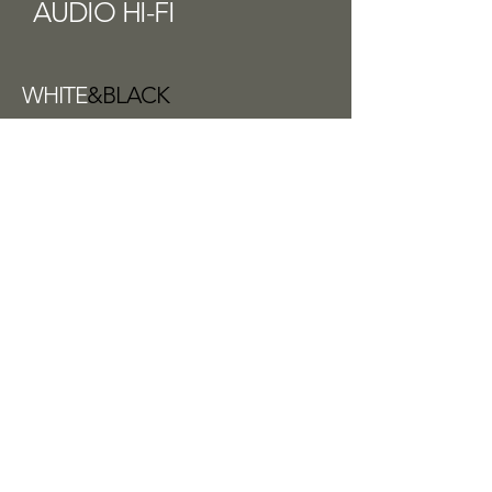
AUDIO HI-FI
WHITE
&BLACK
ADVANCE
PARIS
A-8 APEX
KEF
CONCERTO
Q META