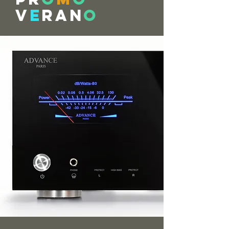
V
E
RAN
O