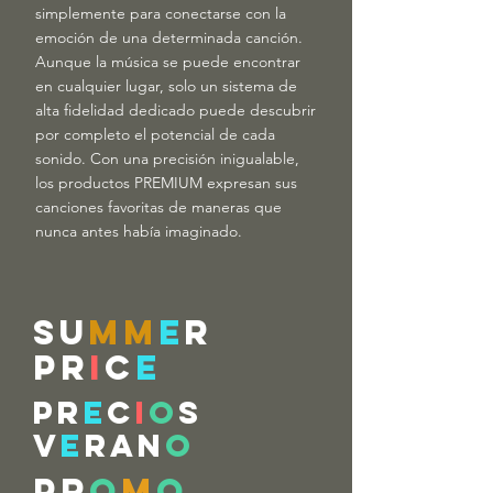
simplemente para conectarse con la
emoción de una determinada canción.
Aunque la música se puede encontrar
en cualquier lugar, solo un sistema de
alta fidelidad dedicado puede descubrir
por completo el potencial de cada
sonido. Con una precisión inigualable,
los productos PREMIUM expresan sus
canciones favoritas de maneras que
nunca antes había imaginado.
SU
MM
E
R
PR
I
C
E
PR
E
C
I
O
S
V
E
RAN
O
PR
O
M
O