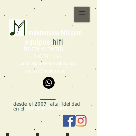
m
d
emusica-hifi.com
e
qu
ipo
s
-
hifi
h
om
e
-cin
e
ma
+
376 391 156
contact@mdemusicahifi.com
melody@andorra.ad
desde el 2007 alta
fidelidad
Principat d'Andorra
en
el