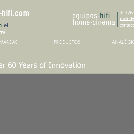
-hifi.com
+ 376
e
qu
ipo
s
-
hifi
melody
h
om
e
-cin
e
ma
n
el
contac
rra
MARCAS
PRODUCTOS
ANALÓGI
er 60 Years of Innovation