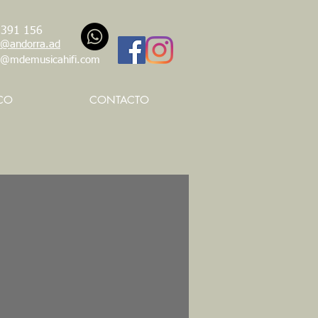
 391 156
@andorra.ad
t@mdemusicahifi.com
CO
CONTACTO