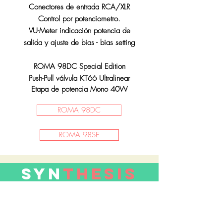
Conectores de entrada RCA/XLR
Control por potenciometro.
VU-Meter indicación potencia de
salida y ajuste de bias - bias setting
ROMA 98DC Special Edition
Push-Pull válvula KT66 Ultralinear
Etapa de
potencia
Mono 40W
ROMA 98DC
ROMA 98SE
SYN
thesis
El dominio constructivo permiten a
Synthesis ofrecer un modelo único:
ROMA 37DC+ con tecnología Class D
ICE power dotado 250/450w vatios