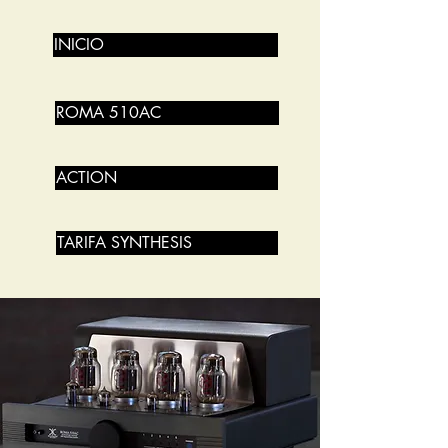
INICIO
ROMA 510AC
ACTION
TARIFA SYNTHESIS