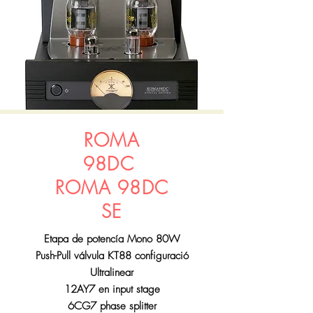
ROMA
98DC
ROMA 98DC
SE
Etapa de potencía Mono 80W
Push-Pull válvula KT88 configuració
Ultralinear
12AY7 en input stage
6CG7 phase splitter