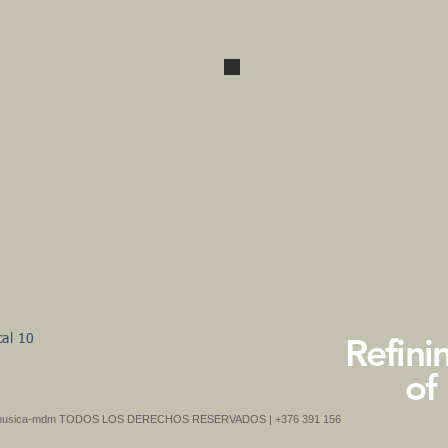
plateado -
negro.
atos
Agard
tos Powerfilter
PVP : /
e red con 8 salidas
Asgard
uko·
current
icador
pass
T/VOLTAGE/LOAD
through
lata - negro
filter
Refini
al 10
of
musica-mdm TODOS LOS DERECHOS RESERVADOS | +376 391 156