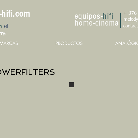
-hifi.com
+ 376
e
qu
ipo
s
-
hifi
melody
h
om
e
-cin
e
ma
n
el
contac
rra
MARCAS
PRODUCTOS
ANALÓGI
POWERFILTERS
Heimdall
PVP : € /
Heimdall
Netfilter G30
Filtro de red
con 8 salidas
schuko
indicador de
tensión,
aluminio