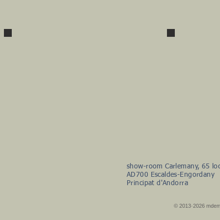
aluminio
acabado
negro
Kratos
Kr
PVP : € / Kratos Powerfilter
PVP : € / Kra
Acondicionador de red con 8 salidas
Acondicionador d
schuko·
sch
indicador
ind
POWER/CURRENT/VOLTAGE/LOAD
POWER/CURREN
acabado plata - negro
acabado p
show-room Carlemany, 65 loc
AD700 Escaldes-Engordany
Principat d'Andorra
© 2013·2026 mde