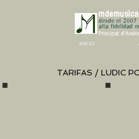
m
d
emusica
desde el 2007
alta
fidelidad e
Principat d'Ando
INICIO
TARIFAS / LUDIC 
Midgard
LUDIC
POWER
PVP : € /
FILTERS
Midgard
Power netfilter
Filtro de red
con 4 salidas
schuko
display
indicador de
tensión,