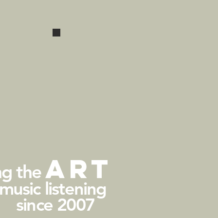
plateado -
negro.
LUDIC·
La entrada de
alimentación de
alta corriente
ubicada en el
centro permite
reemplazar
fácilmente el
cable de
alimentación.
·recommended
product LUDIC
POLARIS/LUDIC
AESIR·
arT
ng the
 music listening
since 2007