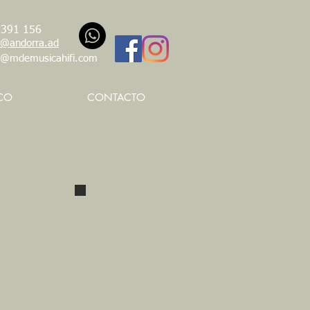
 391 156
@andorra.ad
t@mdemusicahifi.com
CO
CONTACTO
Heimdall
PVP : € /
Heimdall
Netfilter G30
Filtro de red
con 8 salidas
schuko
indicador de
tensión,
aluminio