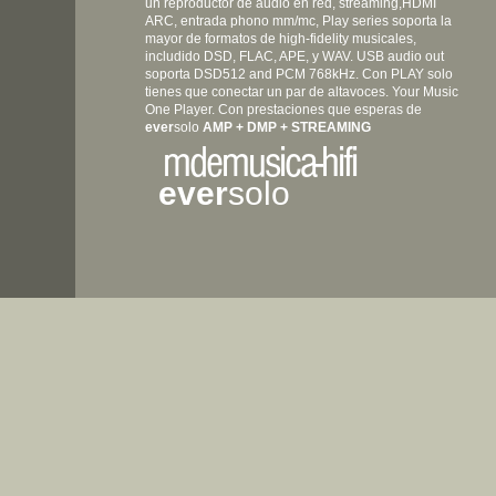
un reproductor de
audio en red, streaming,HDMI
ARC, entrada phono mm/mc, Play series soporta la
mayor de formatos
de high-fidelity musicales,
includido DSD, FLAC, APE, y WAV. USB audio out
soporta DSD512 and PCM 768kHz. Con PLAY solo
tienes que conectar un par de altavoces. Your Music
One Player. Con prestaciones que esperas de
ever
s
olo
AMP + DMP + STREAMING
mdemusica-hifi
ever
solo