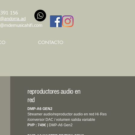
 391 156
@andorra.ad
t@mdemusicahifi.com
CO
CONTACTO
reproductores audio en
red
DMP-A6 GEN2
Streamer audio/reproductor audio en red Hi·Res
/conversor DAC / volumen salida variable
PVP : 749€
| DMP-A6 Gen2