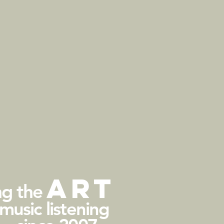
arT
ng the
 music listening