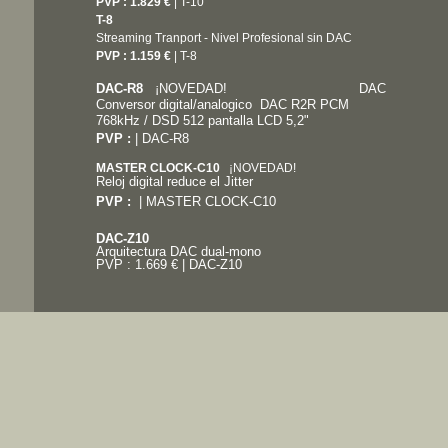
PVP : 1.829 €
| T-10
T-8
Streaming Tranport - Nivel Profesional sin DAC
PVP : 1.159 €
| T-8
DAC-R8
¡NOVEDAD!
DAC
Conversor digital/analogico DAC R2R PCM
768kHz / DSD 512 pantalla LCD 5,2"
PVP :
| DAC-R8
MASTER CLOCK-C10
¡NOVEDAD!
Reloj digital reduce el Jitter
PVP :
| MASTER CLOCK-C10
DAC-Z10
Arquitectura DAC dual-mono
PVP : 1.669 € | DAC-Z10