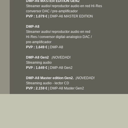
DMP-A6 MASTER EDITION GEN2
Streamer audio/ reproductor audio en red Hi·Res
conversor DAC / pre-amplificador
PVP : 1.079 €
| DMP-A6 MASTER EDITION
DMP-A8
Streamer audio/ reproductor audio en red
Hi·Res / conversor digital-analogico DAC /
pre-amplificador
PVP : 1.649 €
| DMP-A8​
DMP-A8 Gen2
¡NOVEDAD!
Streaming audio
PVP :
1.649 €
| DMP-A8 Gen2
DMP-A8 Master edition Gen2.
¡NOVEDAD!
Streaming audio - lector CD
PVP : 2.159 €
| DMP-A8 Master Gen2