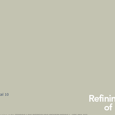
Refini
al 10
of