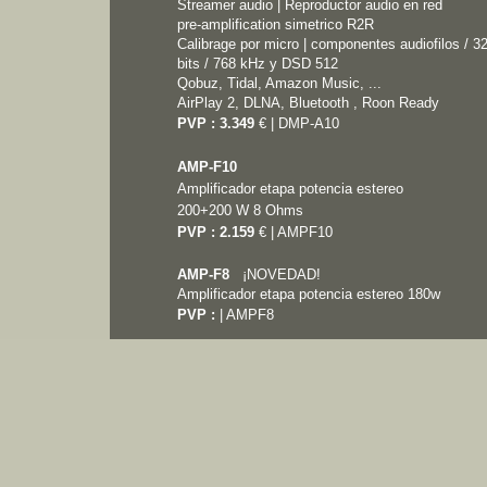
Streamer
audio | Reproductor audio en red
pre-amplification simetrico R2R
Calibrage por micro | componentes audiofilos /
3
bits / 768 kHz y DSD 512
Qobuz, Tidal, Amazon Music, ...
AirPlay 2, DLNA, Bluetooth , Roon Ready
PVP : 3.349
€ | DMP-A10
AMP-F10
Amplificador etapa potencia
estereo
200+200 W 8 Ohms
PVP : 2.159
€ | AMPF10
AMP-F8
¡NOVEDAD!
Amplificador etapa potencia estereo 180w
PVP :
| AMPF8