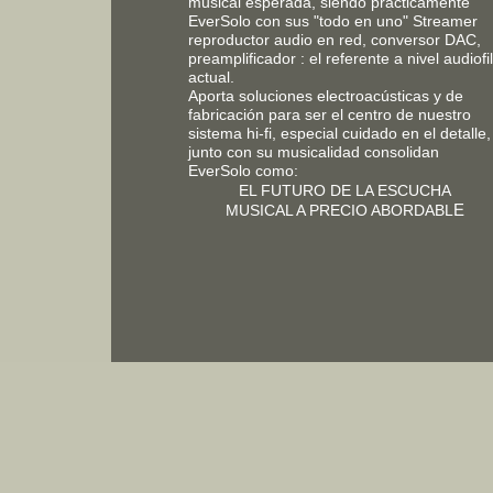
musical esperada, siendo prácticamente
EverSolo con sus "todo en uno" Streamer
reproductor audio en red, converso
r DAC,
preamplificador : el referente a nivel audiofi
actual.
Aporta
soluciones electroacústicas y de
fabricación para ser el centro de nuestro
sistema hi-fi, especial cuidado en el detalle,
junto con su musicalidad consolidan
EverSolo como:
EL FUTURO DE LA ESCUCHA
E
MUSICAL A PRECIO ABORDABL