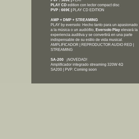
PVP : 589€ |
PLAY
PLAY CD
edition con lector compact disc
PVP : 669€ |
PLAY CD EDITION
​AMP + DMP + STREAMING
PLAY by eversolo: Hecho tanto para un apasionado
a la música o un audiófilo,
Eversolo Play
elevará la
experiencia auditiva y se convertirá en una parte
indispensable de su estilo de vida musical.
AMPLIFICADOR | REPRODUCTOR AUDIO RED |
STREAMING
SA-200
¡NOVEDAD!
Amplificador integrado streaming 320W
4Ω
SA200 | PVP: Coming soon