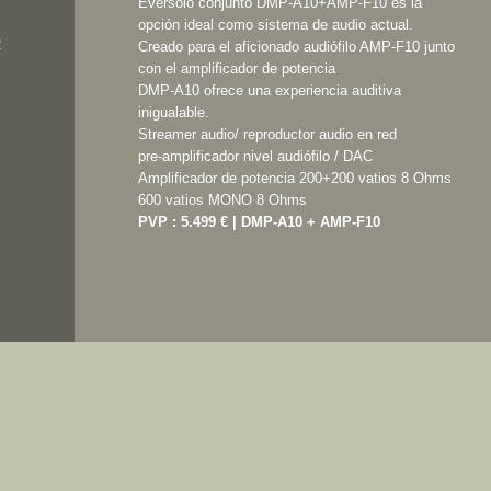
Eversolo conjunto DMP-A10+AMP-F10 es la
opción ideal como sistema de audio actual.
2
Creado para el aficionado audiófilo AMP-F10 junto
con el amplificador de potencia
DMP-A10 ofrece una experiencia auditiva
inigualable.
Streamer audio/ reproductor audio en red
pre-amplificador nivel audiófilo / DAC
Amplificador de potencia 200+200 vatios 8 Ohms
600 vatios MONO 8 Ohms
PVP : 5.499 € | DMP-A10 +
AMP-F10