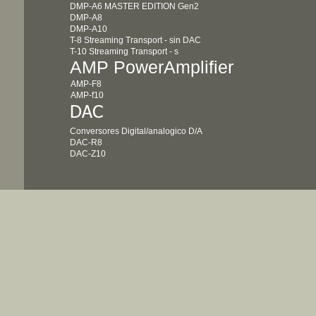
DMP-A6 MASTER EDITION Gen2
DMP-A8
DMP-A10
T-8 Streaming Transport - sin DAC
T-10
Streaming Transport - s
AMP PowerAmplifier
AMP-F8
AMP-f10
DAC
Conversores Digital/analogico D/A
DAC-R8
DAC-Z10