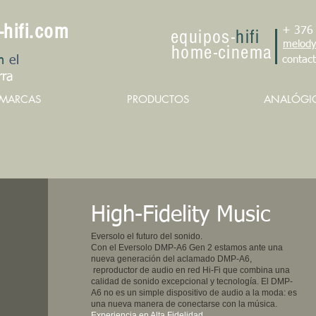
-hifi.com
+ 376
e
qu
ipo
s
-
hifi
melody
h
om
e
-cin
e
ma
n
el
contac
rra
MARCAS
PRODUCTOS
ANALÓGI
High-Fidelity Music
​Eversolo el futuro del sonido.
Con el Eversolo DMP-A6 Gen 2 estamos ante una
nueva generación del aclamado DMP-A6,
reproductor de audio en red Hi-Fi que combina una
calidad de sonido excepcional y tecnología. El DMP-
A6 no es un simple dispositivo de audio a la moda: es
una nueva manera de conectarse con la música.
Experiencia en Alta Fidelidad