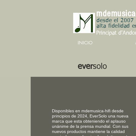
m
d
emusica
desde el 2007
alta
fidelidad e
Principat d'Ando
INICIO
ever
solo
Disponibles en mdemusica-hifi desde
principios de 2024, EverSolo una nueva
marca que esta obteniendo el aplauso
unánime de la prensa mundial. Con sus
nuevos productos
mantiene
la calidad